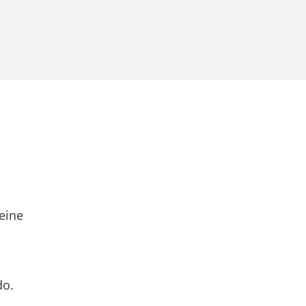
eine
do.