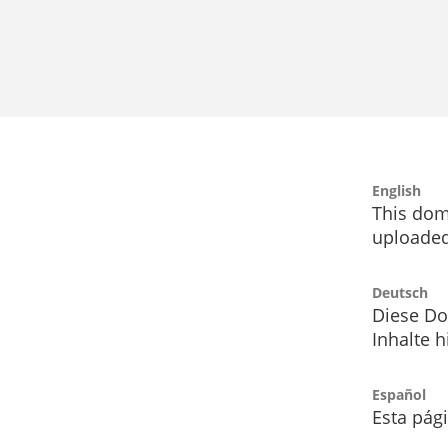
English
This dom
uploaded
Deutsch
Diese Do
Inhalte h
Español
Esta pág